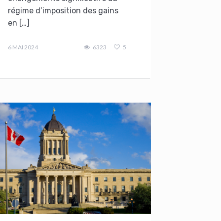
régime d’imposition des gains
en […]
admin
6 MAI 2024
6323
5